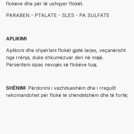
flokëve dhe për të ushqyer flokët.
PARABEN - PTALATE - SLES - PA SULFATE
APLIKIMI
Aplikoni dhe shpërlani flokët gjatë larjes, veçanërisht
nga rrënja, duke shkumëzuar deri në majë.
Përsëriteni sipas nevojës së flokëve tuaj.
SHËNIM:
Përdorimi i vazhdueshëm dhe i rregullt
rekomandohet për flokë të shëndetshëm dhe të fortë;