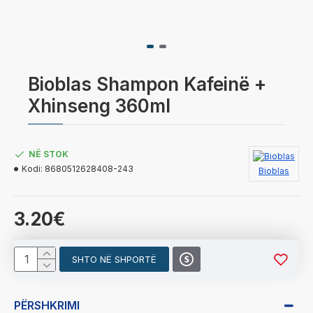
Bioblas Shampon Kafeinë +
Xhinseng 360ml
NË STOK
Kodi:
8680512628408-243
Bioblas
3.20€
SHTO NË SHPORTË
PËRSHKRIMI