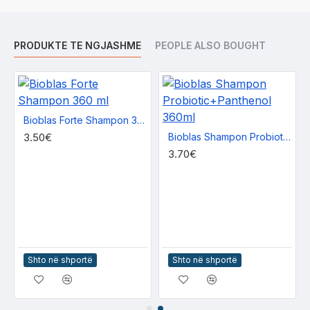
PRODUKTE TE NGJASHME
PEOPLE ALSO BOUGHT
NU
Bioblas Forte Shampon 360 ml
3.50€
Bioblas Shampon Probiotic+Panthenol 360ml
3.70€
Shto në shportë
Shto në shportë