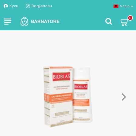
Kycu
Regjistrohu
Shqip
0