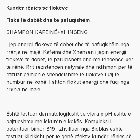
Kundër rënies së flokëve
Flokë të dobët dhe të pafuqishëm
SHAMPON KAFEINË+XHINSENG
I jep energji flokëve të dobët dhe të pafuqishëm nga
rrënja në majë. Kafeina dhe Xhensen i japin energji
flokëve të dobët, të pafuqishëm dhe me tendencë për
të rënë. Rrit rezistencën natyrale dhe ndihmon për të
rifituar pamjen e shëndetshme të flokëve tuaj të
humbur në kohë. I shton flokut energji dhe fuqi nga
rrënja në majë.
Është testuar dermatologjikisht se vlera e pH është e
pajtueshme me lëkurën e kokës. Kompleksi i
patentuar bimor B19 i zhvilluar nga Bioblas është
testuar klinikisht për të qenë efektiv kundër rënies së