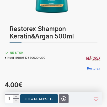
Restorex Shampon
Keratin&Argan 500ml
NË STOK
Kodi:
8680512630920-292
Restorex
4.00€
SHTO NË SHPORTË