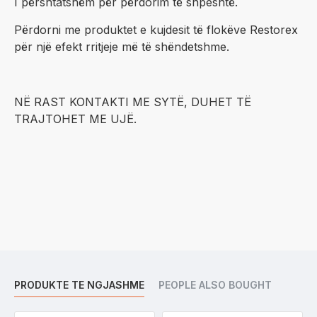
I përshtatshëm për përdorim të shpeshtë.
Përdorni me produktet e kujdesit të flokëve Restorex
për një efekt rritjeje më të shëndetshme.
NË RAST KONTAKTI ME SYTË, DUHET TË
TRAJTOHET ME UJË.
PRODUKTE TE NGJASHME
PEOPLE ALSO BOUGHT