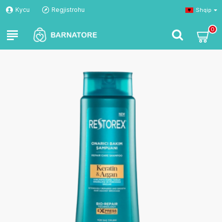
Kycu
Regjistrohu
Shqip
0