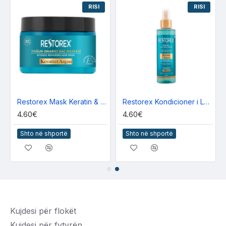
RISI
RISI
Restorex Mask Keratin & Argan 300ml
Restorex Kondicioner i Lëngshem Keratin & Argan 200ml
4.60€
4.60€
Shto në shportë
Shto në shportë
Kujdesi për flokët
Kujdesi për fytyrën