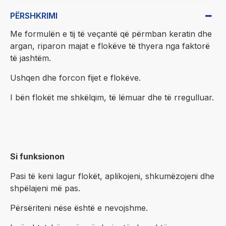
PËRSHKRIMI
Me formulën e tij të veçantë që përmban keratin dhe
argan, riparon majat e flokëve të thyera nga faktorë
të jashtëm.
Ushqen dhe forcon fijet e flokëve.
I bën flokët me shkëlqim, të lëmuar dhe të rregulluar.
Si funksionon
Pasi të keni lagur flokët, aplikojeni, shkumëzojeni dhe
shpëlajeni më pas.
Përsëriteni nëse është e nevojshme.