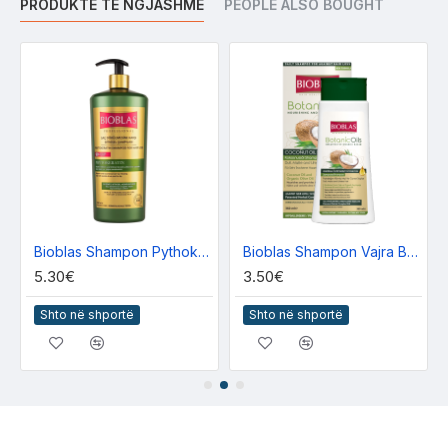
PRODUKTE TE NGJASHME
PEOPLE ALSO BOUGHT
360ml
Bioblas Shampon Pythokeratin 1000ml
Bioblas Shampon Vajra Botanike Vaj Kokosi 360ml
5.30€
3.50€
Shto në shportë
Shto në shportë