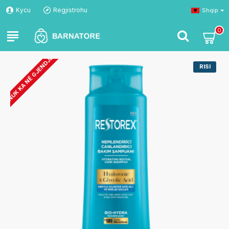
Kycu
Regjistrohu
Shqip
0
NUK KA NË GJENDJE
RISI