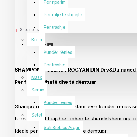
Për riparim
Për rritje të shpejtë
Për trashje
Shto në listën e dëshirave
Krem
PËRSHKRIMI
Kundër rënies
Për trashje
SHAMPON BIOBLAS PROCYANIDIN Dry&Damaged
Mask
Për flokë te thatë dhe të dëmtuar
Serum
Kundër rënies
Shampo ushqyese dhe restauruese kundër rënies së
Setet
Forcon flokët tuaj dhe i mban të shëndetshëm nga rr
Seti Bioblas Argan
Ideale për flokë të thatë dhe të dëmtuar.