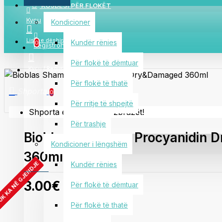
KUJDESI PËR FLOKËT
Kycu
Kondicioner
Lista e dëshirave
Kundër rënies
0
Regjistrohu
Për flokë të dëmtuar
Kyçu / Regjistrohu
Për flokë të thatë
Shporta
0
Për rritje të shpejtë
Shporta e juaj është e zbrazët!
Për trashje
Bioblas Shampon Procyanidin
Kondicioner i lëngshëm
360ml
K KA NË GJENDJE
Kundër rënies
3.00€
Për flokë të dëmtuar
Për flokë të thatë