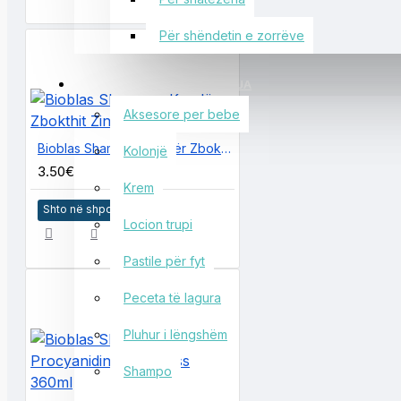
Për shëndetin e zorrëve
NËNA DHE FOSHNJA
Aksesore per bebe
Bioblas Shampon Kundër Zbokthit Zinc+Menthol 360ml
Kolonjë
3.50€
Krem
Shto në shportë
Locion trupi
Pastile për fyt
Peceta të lagura
Pluhur i lëngshëm
Shampo