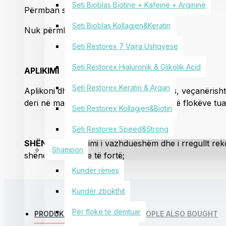
Seti Bioblas Biotinë + Kafeinë + Argininë
Përmban serum bimor.
Seti Bioblas Kollagjen&Keratin
Nuk përmban paraben.
Seti Restorex 7 Vajra Ushqyese
Seti Restorex Hialuronik & Glikolik Acid
APLIKIMI
Seti Restorex Keratin & Argan
Aplikoni dhe shpërlani flokët gjatë larjes, veçanëri
deri në majë. Përsëriteni sipas nevojës së flokëve tuaj
Seti Restorex Kollagjen&Biotin
Seti Restorex Speed&Strong
SHËNIM:
Përdorimi i vazhdueshëm dhe i rregullt re
Shampon
shëndetshëm dhe të fortë;
Kundër rënies
Kundër zbokthit
Për flokë të dëmtuar
PRODUKTE TE NGJASHME
PEOPLE ALSO BOUGHT