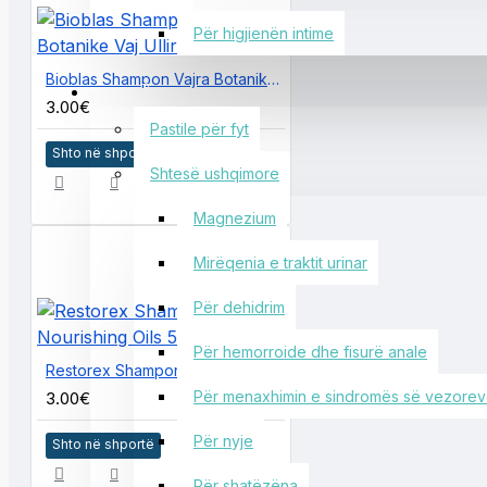
Për higjienën intime
Bioblas Shampon Vajra Botanike Vaj Ulliri 360ml
SHËNDETI
3.00€
Pastile për fyt
Shto në shportë
Shtesë ushqimore
Magnezium
Mirëqenia e traktit urinar
Për dehidrim
Për hemorroide dhe fisurë anale
Restorex Shampon 7 Nourishing Oils 500ml
Për menaxhimin e sindromës së vezoreve
3.00€
Për nyje
Shto në shportë
Për shatëzëna