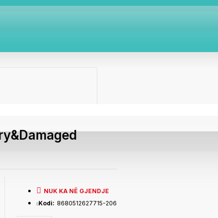
 Dry&Damaged
NUK KA NË GJENDJE
Kodi:
8680512627715-206