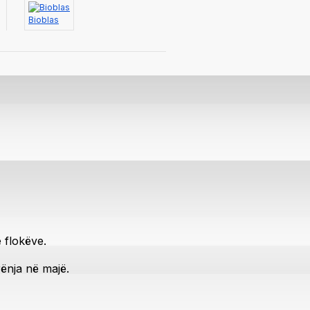
Bioblas
 flokëve.
ënja në majë.