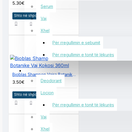
5.30€
Serum
Shto në shportë
Vaj
Xhel
Për rregullimin e sebumit
Për rregullimin e tonit të lëkurës
KUJDESI PËR TRUPIN
Bioblas Shampon Vajra Botanike Vaj Kokosi 360ml
Deodorant
3.50€
Locion
Shto në shportë
Për rregullimin e tonit të lëkurës
Vaj
Xhel