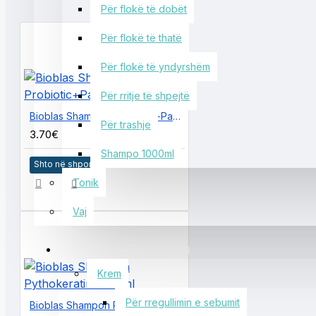
Për flokë të dobët
Për flokë të thatë
Për flokë të yndyrshëm
Për rritje të shpejtë
Bioblas Shampon Probiotic+Panthenol 360ml
Për trashje
3.70€
Shampo 1000ml
Shto në shportë
Tonik
Vaj
KUJDESI PËR FYTYRËN
Krem
Për rregullimin e sebumit
Bioblas Shampon Pythokeratin 1000ml