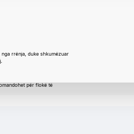
sht nga rrënja, duke shkumëzuar
.
komandohet për flokë të