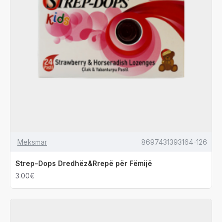
Meksmar
8697431393164-126
Strep-Dops Dredhëz&Rrepë për Fëmijë
3.00€