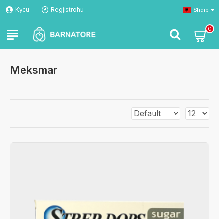
Kycu
Regjistrohu
Shqip
0
Meksmar