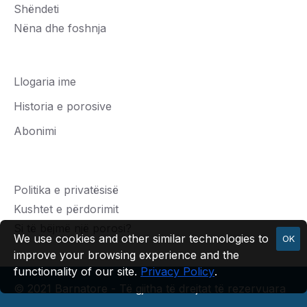
Shëndeti
Nëna dhe foshnja
Llogaria ime
Historia e porosive
Abonimi
Politika e privatësisë
Kushtet e përdorimit
Si të bëjmë një porosi?
We use cookies and other similar technologies to
OK
improve your browsing experience and the
functionality of our site.
Privacy Policy
.
© 2021 Barnatore - Të gjitha të drejtat të rezervuara