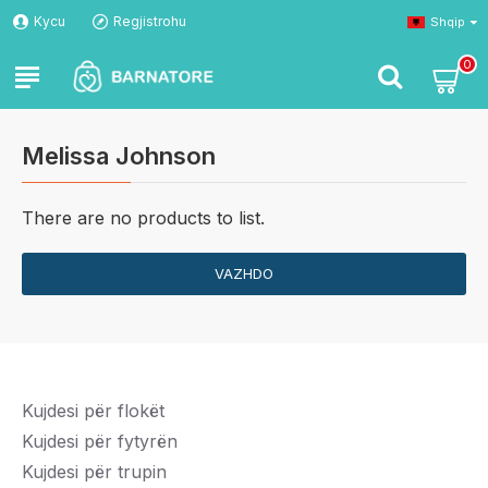
Kycu
Regjistrohu
Shqip
0
Melissa Johnson
There are no products to list.
VAZHDO
Kujdesi për flokët
Kujdesi për fytyrën
Kujdesi për trupin