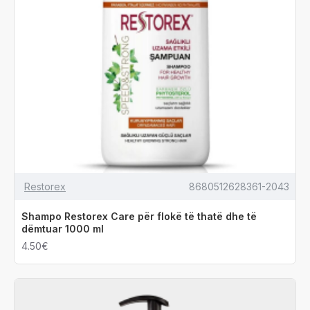
Restorex
8680512628361-2043
Shampo Restorex Care për flokë të thatë dhe të
dëmtuar 1000 ml
4.50€