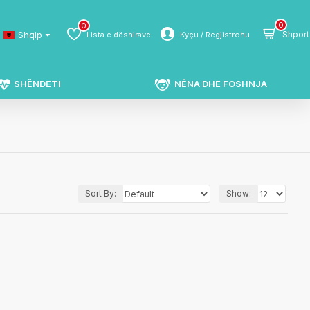
0
0
Shqip
Shport
Lista e dëshirave
Kyçu / Regjistrohu
SHËNDETI
NËNA DHE FOSHNJA
Sort By:
Show: