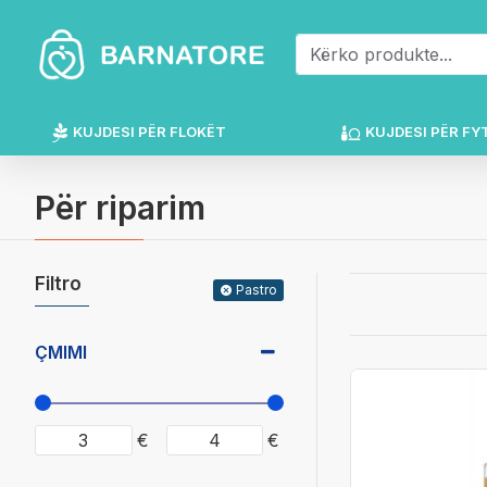
KUJDESI PËR FLOKËT
KUJDESI PËR FY
Për riparim
Filtro
Pastro
ÇMIMI
€
€