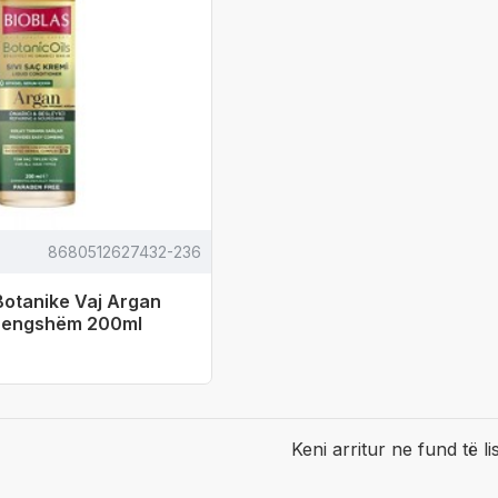
8680512627432-236
Botanike Vaj Argan
 Lengshëm 200ml
Keni arritur ne fund të li