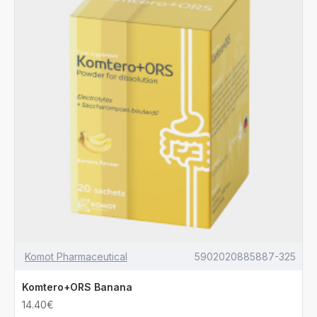
Komot Pharmaceutical
5902020885887-325
Komtero+ORS Banana
14.40€