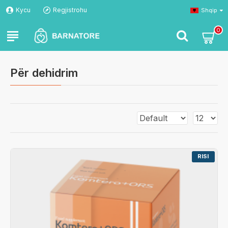
Kycu
Regjistrohu
Shqip
0
Për dehidrim
RISI