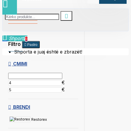
Për flokë të thatë
Shporta
0
Filtro
Pastro
Shporta e juaj është e zbrazët!
ÇMIMI
€
€
BRENDI
Restorex