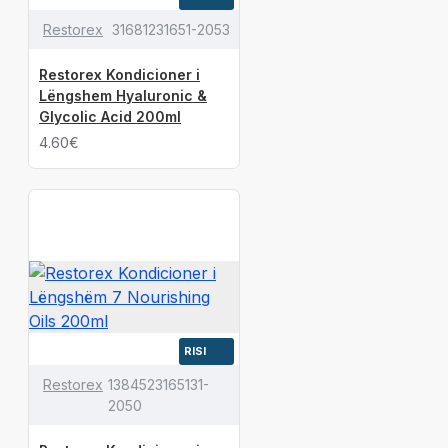
Restorex
31681231651-2053
Restorex Kondicioner i
Lëngshem Hyaluronic &
Glycolic Acid 200ml
4.60€
RISI
Restorex
1384523165131-
2050