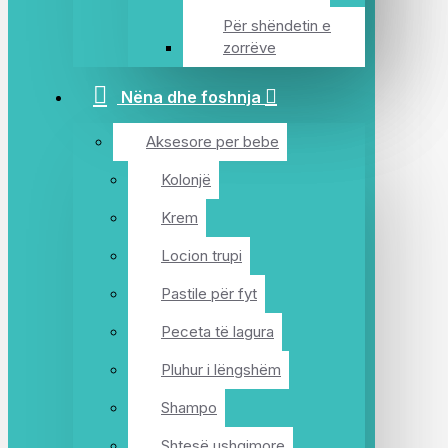
Për shëndetin e
zorrëve
Nëna dhe foshnja
Aksesore per bebe
Kolonjë
Krem
Locion trupi
Pastile për fyt
Peceta të lagura
Pluhur i lëngshëm
Shampo
Shtesë ushqimore