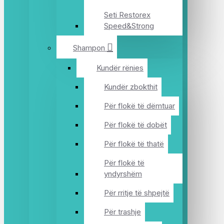
Seti Restorex
Speed&Strong
Shampon
Kundër rënies
Kundër zbokthit
Për flokë të dëmtuar
Për flokë të dobët
Për flokë të thatë
Për flokë të
yndyrshëm
Për rritje të shpejtë
Për trashje