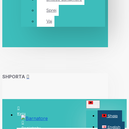
Sprej
Vaj
SHPORTA
Shqip
Kycu
Shqip
English
Regjistrohu