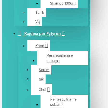
Shampo 1000ml
Tonik
Vaj
Kujdesi për Fytyrën
Krem
Për rregullimin e
sebumit
Serum
Vaj
Xhel
Për rregullimin e
sebumit