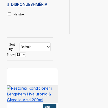
DISPONUESHMËRIA
Në stok
Sort
By:
Show:
RISI