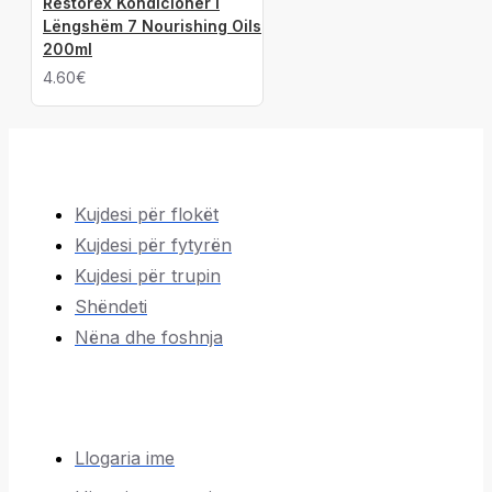
Restorex Kondicioner i
Lëngshëm 7 Nourishing Oils
200ml
4.60€
Kujdesi për flokët
Kujdesi për fytyrën
Kujdesi për trupin
Shëndeti
Nëna dhe foshnja
Llogaria ime