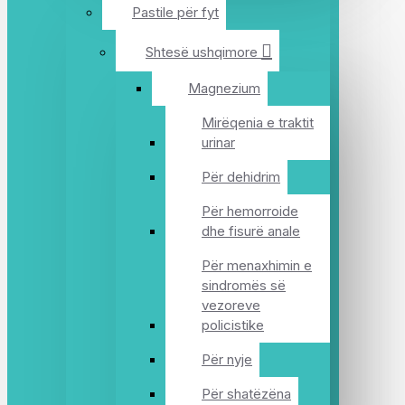
Pastile për fyt
Shtesë ushqimore
Magnezium
Mirëqenia e traktit
urinar
Për dehidrim
Për hemorroide
dhe fisurë anale
Për menaxhimin e
sindromës së
vezoreve
policistike
Për nyje
Për shatëzëna