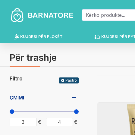
KUJDESI PËR FLOKËT
KUJDESI PËR FY
Për trashje
Filtro
Pastro
ÇMIMI
€
€