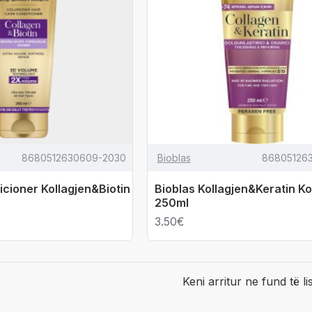
8680512630609-2030
Bioblas
86805126
cioner Kollagjen&Biotin
Bioblas Kollagjen&Keratin K
250ml
3.50€
Keni arritur ne fund të li