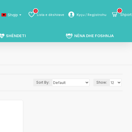
0
0
Shqip
Shport
Lista e dëshirave
Kyçu / Regjistrohu
SHËNDETI
NËNA DHE FOSHNJA
Sort By:
Show: