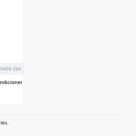
30456-294
ondicioner
stës.