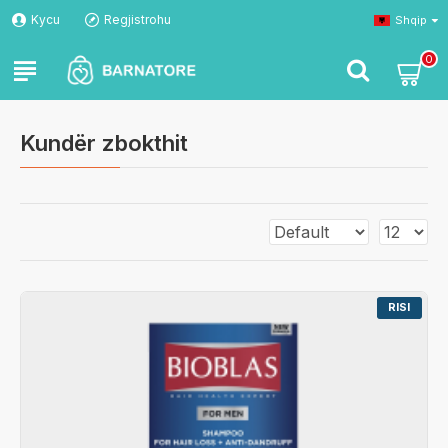
Kycu
Regjistrohu
Shqip
0
Kundër zbokthit
RISI