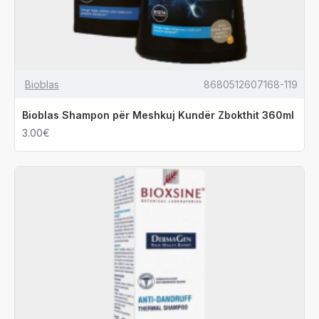
Bioblas
8680512607168-119
Bioblas Shampon për Meshkuj Kundër Zbokthit 360ml
3.00€