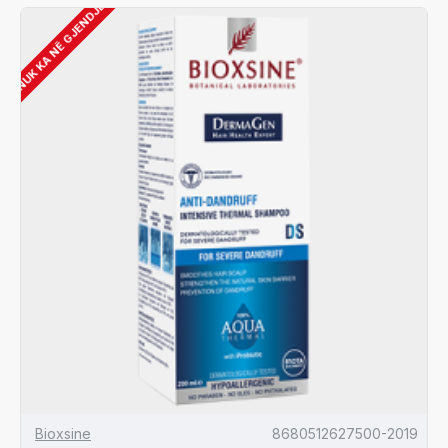
NUK KA NË GJENDJE
Bioxsine
8680512627500-2019