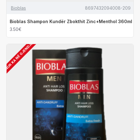
Bioblas
8697432094008-209
Bioblas Shampon Kundër Zbokthit Zinc+Menthol 360ml
3.50€
NUK KA NË GJENDJE