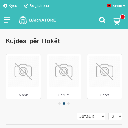
Kycu
Regjistrohu
Shqip
0
Kujdesi për Flokët
Mask
Serum
Setet